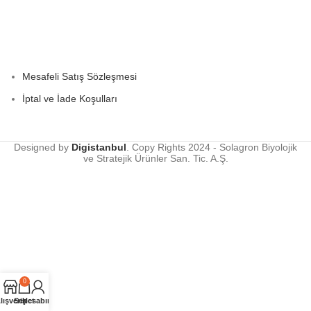
Mesafeli Satış Sözleşmesi
İptal ve İade Koşulları
Designed by
Digistanbul
. Copy Rights
2024 - Solagron Biyolojik
ve Stratejik Ürünler San. Tic. A.Ş.
0
lışveriş
Sepet
Hesabım